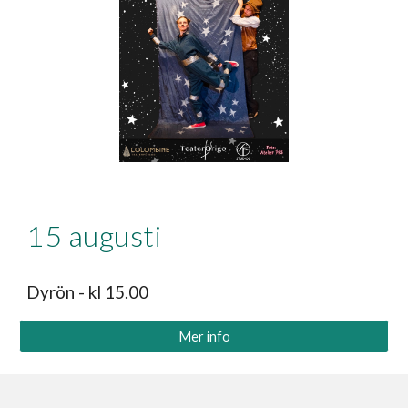
1
5
augusti
Dyrön - kl 15.00
Mer info