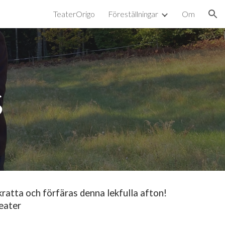
TeaterOrigo
Föreställningar
Om
ion
s
kratta och förfäras denna lekfulla afton!
teater