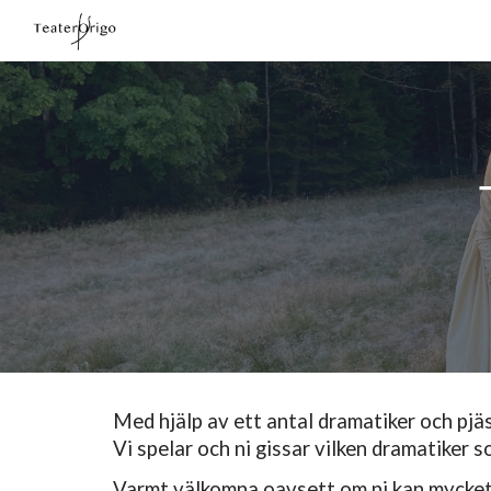
Sk
Med hjälp av ett antal dramatiker och pjäs
Vi spelar och ni gissar vilken dramatiker s
Varmt välkomna oavsett om ni kan mycket e