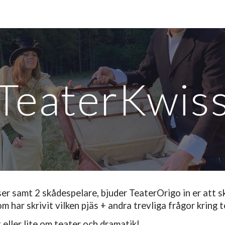
ip to main content
Skip to navigat
TeaterKwis
er samt 2 skådespelare, bjuder TeaterOrigo in er att s
om har skrivit vilken pjäs + andra trevliga frågor kring 
ller lite om teater och dramatik!